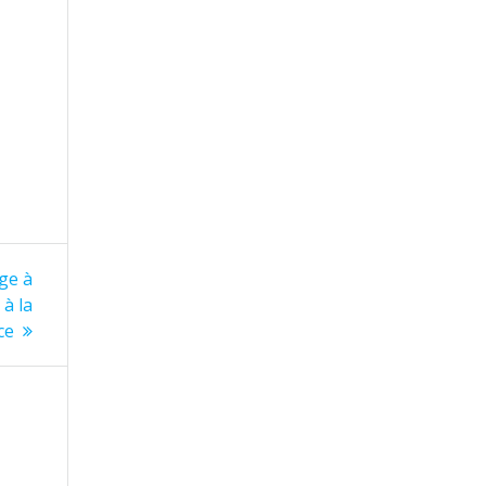
ge à
 à la
ce