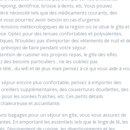
mpoing, dentifrice, brosse à dents, etc. Vous pouvez
ière nécessité tels que des médicaments courants, des
 vous pourriez avoir besoin en cas d’urgence.
évisions météorologiques de la région où se situe le gîte et
ce. Optez pour des tenues confortables et polyvalentes,
atiques. N’oubliez pas d’emporter des vêtements de nuit et d
 prévoyez de faire pendant votre séjour.
tention de cuisiner vos propres repas, le gîte des elfes
z des besoins particuliers , ne les oubliez pas
 télé , du wifi et de jeux mais pensez à ce qui vous aide à vo
e séjour encore plus confortable, pensez à emporter des
oreillers supplémentaires, des couvertures douillettes, des
pour les soirées fraîches, etc. Ces petits détails
chaleureuse et accueillante.
os bagages pour un séjour en gîte, vous vous assurez de
tes. En emportant les essentiels tels que le linge de lit, les
iés, l’équipement de cuisine, les divertissements et les