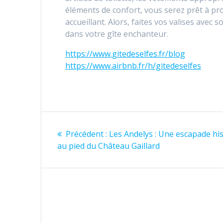
éléments de confort, vous serez prêt à pr
accueillant. Alors, faites vos valises avec
dans votre gîte enchanteur.
https://www.gitedeselfes.fr/blog
https://www.airbnb.fr/h/gitedeselfes
Navigation
Article
Précédent :
Les Andelys : Une escapade hi
de
précédent
au pied du Château Gaillard
:
l’article