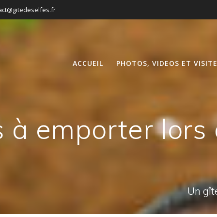
act@gitedeselfes.fr
ACCUEIL
PHOTOS, VIDEOS ET VISIT
s à emporter lors
Un gît