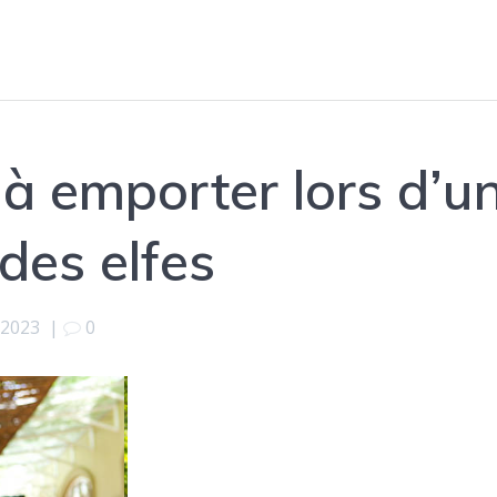
 à emporter lors d’u
 des elfes
t 2023
|
0