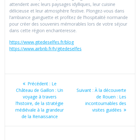
attendent avec leurs paysages idylliques, leur cuisine
délicieuse et leur atmosphère festive. Plongez-vous dans
l’ambiance guinguette et profitez de l’hospitalité normande
pour créer des souvenirs mémorables lors de votre séjour
dans cette région enchanteresse.
https://www.gitedeselfes.fr/blog
https://www.airbnb.fr/h/gitedeselfes
Navigation
Article
Précédent :
Le
de
précédent
Article
Château de Gaillon : Un
Suivant :
À la découverte
:
suivant
voyage à travers
de Rouen : Les
l’article
:
l’histoire, de la stratégie
incontournables des
médiévale à la grandeur
visites guidées
de la Renaissance