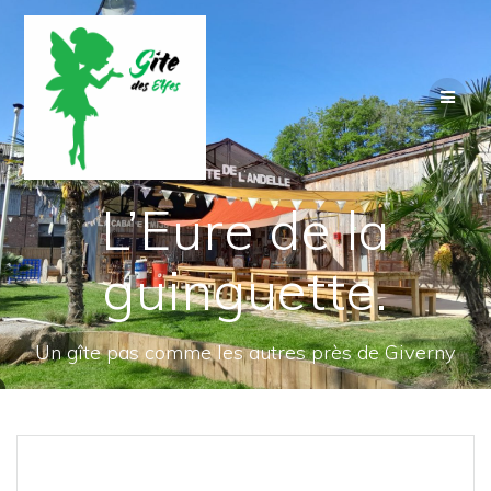
Passer
au
contenu
L’Eure de la
guinguette.
Un gîte pas comme les autres près de Giverny