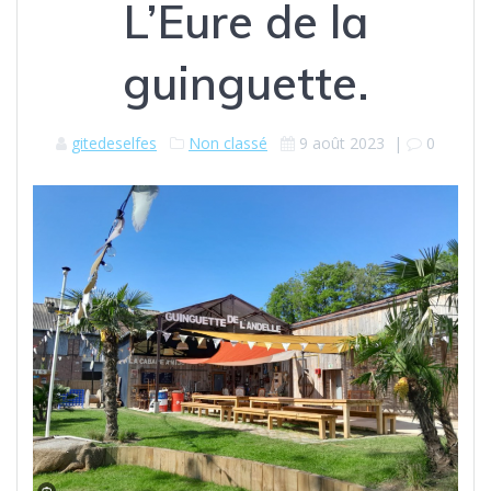
L’Eure de la
guinguette.
gitedeselfes
Non classé
9 août 2023
|
0