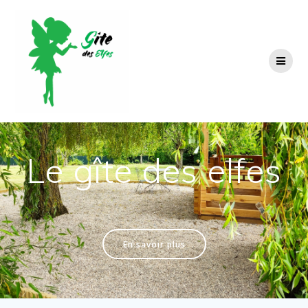
Passer
au
contenu
Le gîte des elfes
.
En savoir plus